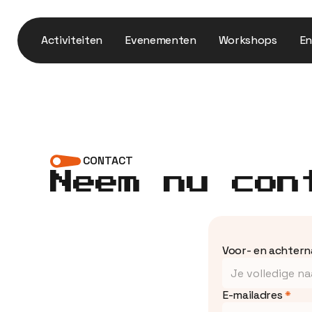
Activiteiten
Evenementen
Workshops
En
CONTACT
Neem nu con
Voor- en achter
E-mailadres 
*