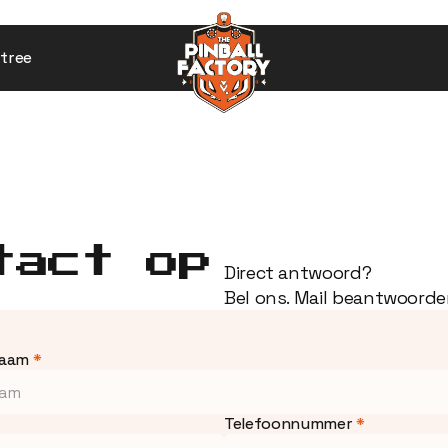
tree
tact op
Direct antwoord?
Bel ons. Mail beantwoord
naam 
*
Telefoonnummer 
*